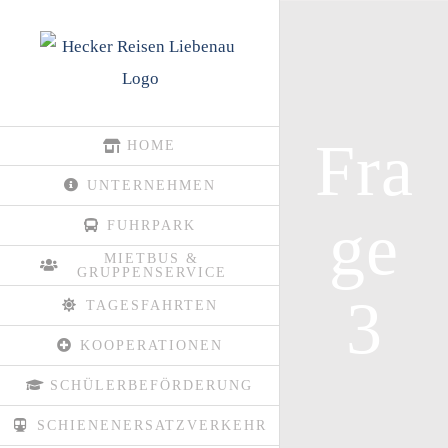
Zum
Inhalt
springen
Fra
HOME
UNTERNEHMEN
ge
FUHRPARK
MIETBUS &
GRUPPENSERVICE
3
TAGESFAHRTEN
KOOPERATIONEN
SCHÜLERBEFÖRDERUNG
SCHIENENERSATZVERKEHR