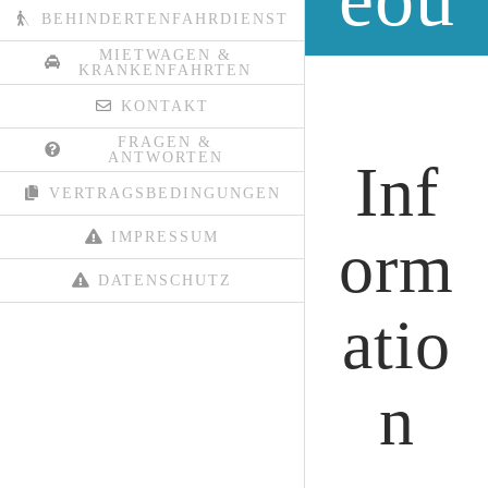
BEHINDERTENFAHRDIENST
ber
MIETWAGEN &
KRANKENFAHRTEN
KONTAKT
wa
FRAGEN &
ANTWORTEN
Inf
VERTRAGSBEDINGUNGEN
chu
IMPRESSUM
orm
DATENSCHUTZ
ng
atio
n