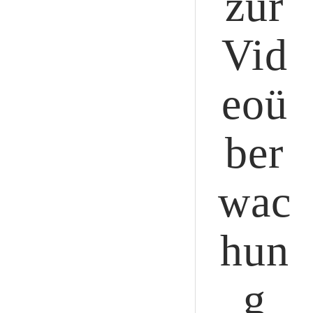
zur
Vid
eoü
ber
wac
hun
g